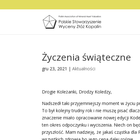
Życzenia świąteczne
gru 23, 2021
|
Aktualności
Drogie Koleżanki, Drodzy Koledzy,
Nadszedł taki przyjemniejszy moment w życiu 
To był kolejny trudny rok i nie muszę pisać dla
znaczenie miało opracowanie nowej edycji Kodek
ten okres odpoczynku i wyciszenia. Niech on bę
przyszłość. Mam nadzieję, że jakaś cząstka dla
wszystkich zdrowia bo jego cena dalej rośnie.