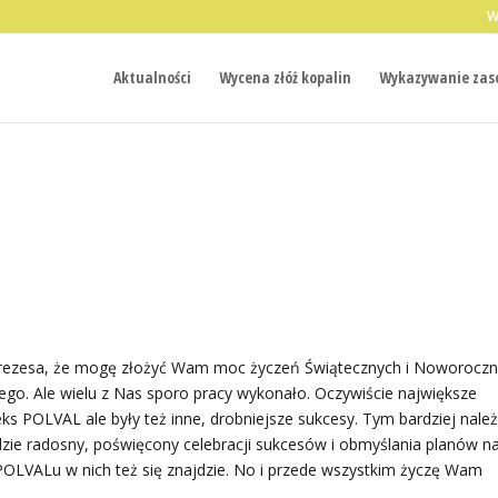
W
Aktualności
Wycena złóż kopalin
Wykazywanie zaso
prezesa, że mogę złożyć Wam moc życzeń Świątecznych i Noworoczn
czego. Ale wielu z Nas sporo pracy wykonało. Oczywiście największe
s POLVAL ale były też inne, drobniejsze sukcesy. Tym bardziej należ
dzie radosny, poświęcony celebracji sukcesów i obmyślania planów n
 POLVALu w nich też się znajdzie. No i przede wszystkim życzę Wam