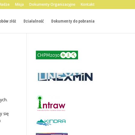
ładze
Misja
Dokumenty Organizacyjne
Kontakt
bów złóż
Działalność
Dokumenty do pobrania
ych.
y się
a