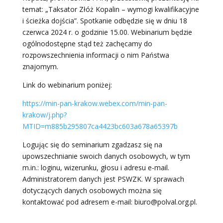
temat: „Taksator Złóż Kopalin – wymogi kwalifikacyjne
i ścieżka dojścia”. Spotkanie odbędzie się w dniu 18
czerwca 2024 r. o godzinie 15.00. Webinarium będzie
ogólnodostępne stąd też zachęcamy do
rozpowszechnienia informacji o nim Państwa
znajomym.
Link do webinarium poniżej:
https://min-pan-krakow.webex.com/min-pan-
krakow/j.php?
MTID=m885b295807ca4423bc603a678a65397b
Logując się do seminarium zgadzasz się na
upowszechnianie swoich danych osobowych, w tym
m.in.: loginu, wizerunku, głosu i adresu e-mail.
Administratorem danych jest PSWZK. W sprawach
dotyczących danych osobowych można się
kontaktować pod adresem e-mail: biuro@polval.org.pl.